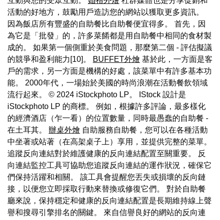
互動與您的受眾互動。
婚禮外燴
社群媒體也是分享促銷和
活動的好地方，鼓勵用戶造訪您的網站以獲取更多資訊。
因為飯店所有豐盛的自助餐比自助餐便宜得多。 首先，因
為它是「批發」的，許多菜餚都是用自助餐中相同的食材製
成的。 如果第一個側重於美食問題，那麼第二個 - 評估擬議
的競爭和盈利能力[10]。
BUFFET外燴
基於此，一方面是客
戶的需求，另一方面是機構的好處，該菜單中有許多基本功
能。 2000年代，一場始於美國的時尚浪潮在活動餐飲領域
流行起來。 © 2024 iStockphoto LP。 IStock 設計是
iStockphoto LP 的商標。 例如，根據許多評論，最多樣化
的經濟酒店（乍一看）的位置數量，同時最愚蠢的自助餐 -
在土耳其。
辦桌外燴
自助服務自助餐，您可以在各種活動
中坐著或站著（在高架桌子上）享用，並提供完整的菜單。
追蹤反向連結對於維護健康的反向連結配置至關重要。 反
向連結監控工具可協助您追蹤反向連結的運作狀況，確保它
們保持活躍和相關。 該工具會提醒您丟失或損壞的反向鏈
接，以便您立即採取行動來替換或修復它們。 對於自助餐
廳來說，保持穩定和健康的反向連結配置是長期維持線上聲
譽和搜尋引擎排名的關鍵。 來自信譽良好的網站的反向連