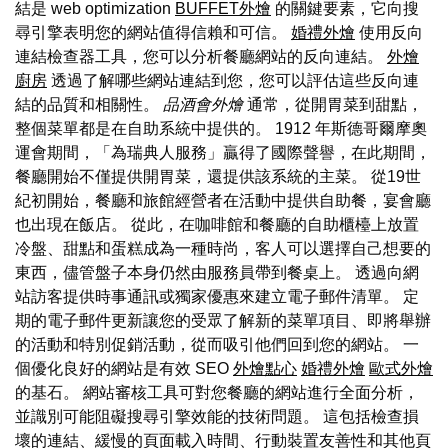
結是 web optimization
BUFFET外燴
的關鍵要素，它向搜
尋引擎表明您的網站值得信賴和可信。
婚禮外燴
使用反向
連結檢查器工具，您可以分析餐廳網站的反向連結。
外燴
廚房
透過了解哪些網站連結到您，您可以評估這些反向連
結的品質和相關性。
品酒會外燴
通常，從開胃菜到甜點，
整個菜單都是在自助系統中提供的。 1912 年斯德哥爾摩奧
運會期間，「為瑞典人服務」贏得了國際聲譽，在此期間，
餐廳開始不僅提供開胃菜，還提供該系統的主菜。 從19世
紀初開始，餐廳和旅館經營者在活動中提供自助餐，宴會廳
也出現在飯店。 從此，在咖啡館和餐廳的自助櫃檯上放置
冷盤、甜點和蛋糕成為一種時尚，客人可以選擇自己想要的
東西，儘管盤子本身仍然由服務員帶到餐桌上。 透過向網
站訪客提供時事通訊或獨家優惠來建立電子郵件清單。 定
期的電子郵件更新讓您的受眾了解新的菜單項目、即將舉辦
的活動和特別促銷活動，從而吸引他們回到您的網站。 一
個優化良好的網站是有效 SEO
外燴點心
婚禮外燴
歐式外燴
的基石。 網站審核工具可對您餐廳的網站進行全面分析，
並識別可能阻礙搜尋引擎效能的技術問題。 這包括檢查損
壞的連結、緩慢的頁面載入時間、行動裝置友善性和其他頁