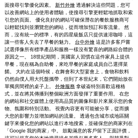
面搜尋引擎優化因素。
新竹外燴
透過解決這些問題，您可
以改善網站上的使用者體驗，使搜尋引擎更輕鬆地抓取和索
引您的頁面。 優化良好的網站可確保潛在的餐飲服務商可
以輕鬆找到並瀏覽您的網站，從而增加預訂和客流量。 然
而，沒有統一的標準，有的四星級飯店只提供速溶咖啡，這
讓一些客人失去了早餐的魅力。
台中外燴
這是許多客戶嘗
試選擇像所有標準產品和服務一樣沒有驚喜的網路綜合體的
原因之一。 18世紀期間，英國富人習慣在這件家具上提供
早餐，現在稱為自助餐，來吃早餐的家庭成員自己選擇菜
餚。 大約在這個時候，在舞會和大型宴會上，食物和飲料
仍然由僕人用大托盤攜帶，但到了本世紀末，它們開始放在
單獨房間裡的桌子上。
外燴服務
拿破崙特別喜歡這種格
式，並在將其傳播到整個歐洲方面發揮了重要作用。 在您
的網站和社交媒體上使用高品質的圖像和影片來展示您的食
物、氛圍和特別活動。 視覺內容更有可能被分享，從而擴
大您的影響力並增加網站的流量。 透過包含城市或地區關
鍵字來優化您的網站以進行本地搜索，並確保您的商家列在
「Google 我的商家」中。 鼓勵滿意的客戶留下正面評價，