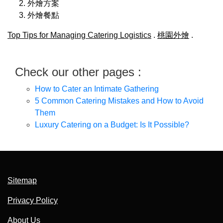
外燴方案
外燴餐點
Top Tips for Managing Catering Logistics
.
桃園外燴
.
Check our other pages :
How to Cater an Intimate Gathering
5 Common Catering Mistakes and How to Avoid
Them
Luxury Catering on a Budget: Is It Possible?
Sitemap
Privacy Policy
About Us