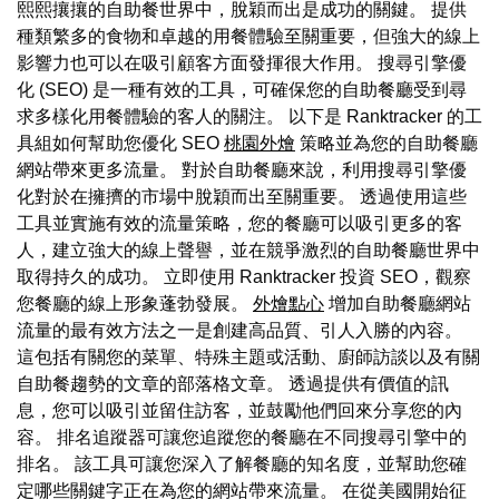
熙熙攘攘的自助餐世界中，脫穎而出是成功的關鍵。 提供
種類繁多的食物和卓越的用餐體驗至關重要，但強大的線上
影響力也可以在吸引顧客方面發揮很大作用。 搜尋引擎優
化 (SEO) 是一種有效的工具，可確保您的自助餐廳受到尋
求多樣化用餐體驗的客人的關注。 以下是 Ranktracker 的工
具組如何幫助您優化 SEO
桃園外燴
策略並為您的自助餐廳
網站帶來更多流量。 對於自助餐廳來說，利用搜尋引擎優
化對於在擁擠的市場中脫穎而出至關重要。 透過使用這些
工具並實施有效的流量策略，您的餐廳可以吸引更多的客
人，建立強大的線上聲譽，並在競爭激烈的自助餐廳世界中
取得持久的成功。 立即使用 Ranktracker 投資 SEO，觀察
您餐廳的線上形象蓬勃發展。
外燴點心
增加自助餐廳網站
流量的最有效方法之一是創建高品質、引人入勝的內容。
這包括有關您的菜單、特殊主題或活動、廚師訪談以及有關
自助餐趨勢的文章的部落格文章。 透過提供有價值的訊
息，您可以吸引並留住訪客，並鼓勵他們回來分享您的內
容。 排名追蹤器可讓您追蹤您的餐廳在不同搜尋引擎中的
排名。 該工具可讓您深入了解餐廳的知名度，並幫助您確
定哪些關鍵字正在為您的網站帶來流量。 在從美國開始征