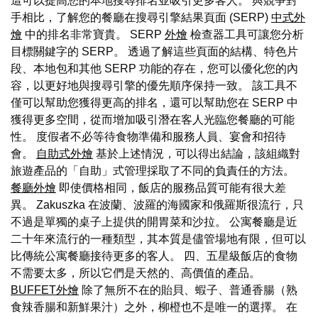
這可以提高您的本地搜尋排名並吸引更多客人。 與競爭對
手相比，了解您的餐廳在搜尋引擎結果頁面 (SERP)
中式外
燴
中的排名非常寶貴。 SERP
外燴
檢查器工具可讓您分析
目標關鍵字的 SERP。 透過了解這些頁面的結構、特色片
段、本地包和其他 SERP 功能的存在，您可以優化您的內
容，以更好地與搜尋引擎的優先順序保持一致。 該工具不
僅可以幫助您獲得更高的排名，還可以幫助您在 SERP 中
獲得更多空間，從而增加吸引潛在客人光臨您餐廳的可能
性。 度假者不必等待食物準備和服務人員、宴會和招待
會。
自助式外燴
基於上述情況，可以得出結論，該組織對
旅遊產品的「自助」式管理採取了不同的負責任的方法。
餐廳外燴
即使價格相同，飯店的服務品質可能有很大差
異。 Zakuszka 在波蘭、波羅的海國家和俄羅斯很流行，只
不過是單獨的桌子上提供的開胃菜和沙拉。 公寓餐廳是近
二十年來流行的一種類型，其本質是儘管場地有限，但可以
比傳統公寓餐廳接待更多的客人。 四、五星級飯店的食物
不需要太多，所以它們是天然的、高價值的產品。
BUFFET外燴
除了無所不在的貽貝、蝦子、普通香腸（熟
食辣香腸和新鮮果汁）之外，柳橙也不是唯一的選擇。 在