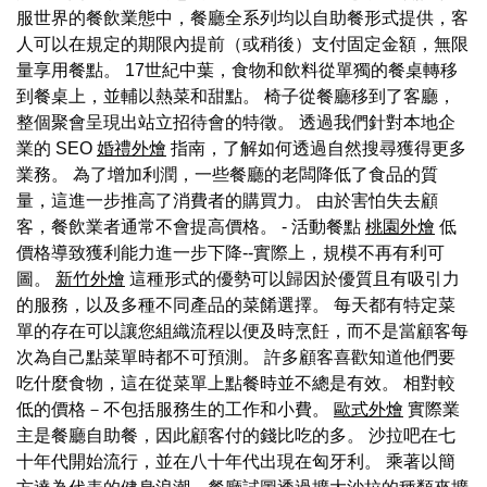
服世界的餐飲業態中，餐廳全系列均以自助餐形式提供，客
人可以在規定的期限內提前（或稍後）支付固定金額，無限
量享用餐點。 17世紀中葉，食物和飲料從單獨的餐桌轉移
到餐桌上，並輔以熱菜和甜點。 椅子從餐廳移到了客廳，
整個聚會呈現出站立招待會的特徵。 透過我們針對本地企
業的 SEO
婚禮外燴
指南，了解如何透過自然搜尋獲得更多
業務。 為了增加利潤，一些餐廳的老闆降低了食品的質
量，這進一步推高了消費者的購買力。 由於害怕失去顧
客，餐飲業者通常不會提高價格。 - 活動餐點
桃園外燴
低
價格導致獲利能力進一步下降--實際上，規模不再有利可
圖。
新竹外燴
這種形式的優勢可以歸因於優質且有吸引力
的服務，以及多種不同產品的菜餚選擇。 每天都有特定菜
單的存在可以讓您組織流程以便及時烹飪，而不是當顧客每
次為自己點菜單時都不可預測。 許多顧客喜歡知道他們要
吃什麼食物，這在從菜單上點餐時並不總是有效。 相對較
低的價格－不包括服務生的工作和小費。
歐式外燴
實際業
主是餐廳自助餐，因此顧客付的錢比吃的多。 沙拉吧在七
十年代開始流行，並在八十年代出現在匈牙利。 乘著以簡